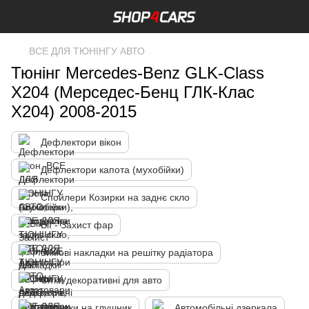
ВСЕ ДЛЯ ТЮНІНГУ АВТО
Тюнінг Mercedes-Benz GLK-Class
X204 (Мерседес-Бенц ГЛК-Клас
X204) 2008-2015
Дефлектори вікон
Дефлектори капота (мухобійки)
Спойлери Козирки на заднє скло
Вії - Захист фар
Зимові накладки на решітку радіатора
Сітки декоративні для авто
Насадки на глушник
Автомобільні дзеркала