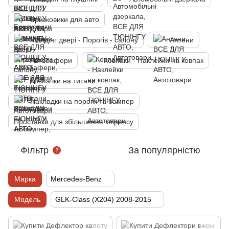
Бризковики для авто
Молдінг двері - Порогів - салону
Антени
Автобафери
Ковпаки - Наклейки на ковпак
Ковпачки на титани
Накладки на пороги та бампер
Проставки для збільшення кліренсу
Фільтр
За популярністю
2
Марка
Mercedes-Benz
Модель
GLK-Class (X204) 2008-2015