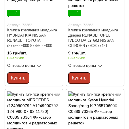
3
3
Артикул: 73362
Артикул: 73363
Клипса крепления молдинга
Клипса крепления молдинга
HYUNDAI KIA NISSAN
Дверей RENAULT OPEL
RENAULT TOYOTA
IVECO DAILY GM NISSAN
(877562E000 87756-2E000
CITROEN (7703077421
33031016 15208) C0828
7701470779) C0850
16 грн/шт.
9 грн/шт.
В наличии
В наличии
Оптовые цены
Оптовые цены
Купить
Купить