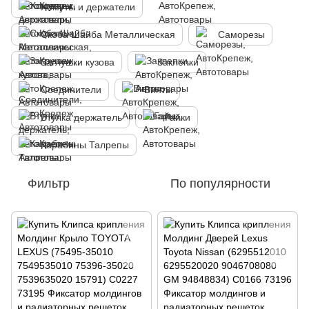
Хомуты и держатели
Скоба Шайба Металлическая
Саморезы
Заглушки кузова
Заклепки
Соединители
Винты
Втулка держатель
Гайки
Карабины Талрепы
Фильтр
По популярности