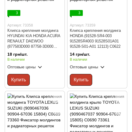
3
3
Артикул: 73358
Артикул: 73359
Клипса крепления молдинга
Клипса крепления молдинга
HYUNDAI KIA HONDA ACURA
HONDA (91528-SR4-003
RENAULT DAEWOO
91528SR4003 91528S01A01
(877583D000 87758-3D000
91528-S01-A01 12113) C0622
15206) C0361
18 грн/шт.
14 грн/шт.
В наличии
В наличии
Оптовые цены
Оптовые цены
Купить
Купить