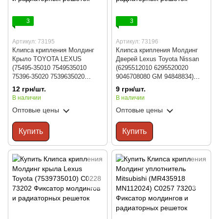
3
3
Артикул: 73195
Артикул: 73196
Клипса крипления Молдинг
Клипса крипления Молдинг
Крыло TOYOTA LEXUS
Дверей Lexus Toyota Nissan
(75495-35010 7549535010
(6295512010 6295520020
75396-35020 7539635020
9046708080 GM 94848834)
15791) C0227
C0166
12 грн/шт.
9 грн/шт.
В наличии
В наличии
Оптовые цены
Оптовые цены
Купить
Купить