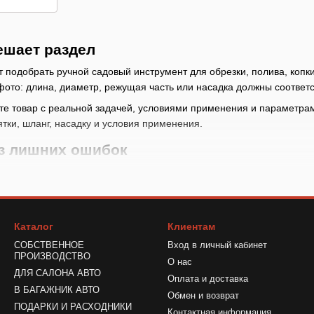
ешает раздел
 подобрать ручной садовый инструмент для обрезки, полива, копки
фото: длина, диаметр, режущая часть или насадка должны соответс
те товар с реальной задачей, условиями применения и параметрам
ятки, шланг, насадку и условия применения.
ез лишних ошибок
 разделе Ножовки важно понимать, нужна ли разовая работа в доро
параметры
: проверьте длину, диаметр, режущую часть, тип рукоятк
аться посадкой, диапазоном или подключением
Каталог
Клиентам
ники
: если инструмент работает с насадкой, шлангом, диском, бито
СОБСТВЕННОЕ
Вход в личный кабинет
ника
ПРОИЗВОДСТВО
О нас
 по количеству
: откройте состав и убедитесь, что в нем есть ну
ДЛЯ САЛОНА АВТО
Оплата и доставка
В БАГАЖНИК АВТО
лемы и правильное решение
Обмен и возврат
ПОДАРКИ И РАСХОДНИКИ
Контактная информация