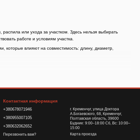
, распила или ухода за участком. Здесь нельзя выбирать
твовать работе и условиям участка.
и, которые влияют на совместимость: длину, диаметр,
ге, обслуживание в гараже или регулярная нагрузка на СТО
и, шланг, насадку и условия применения; одна похожая
Контактная информация
й или запасной частью, проверьте хвостовик, резьбу, диаметр
+380678071946
г. Кременчуг, улица Доктора
А.Богаевского, 68, Кременчуг,
+380955007105
Полтавская область, 39600
жный размер, тип насадки или элемент для вашей операции
Будние: 9:00–18:00 Сб, Вс: 10:00–
+380632062652
15:00
Карта проезда
Перезвонить вам?