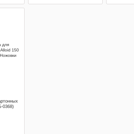
артонных
S-0368)