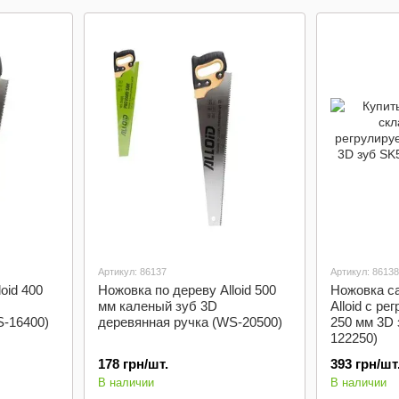
Артикул: 86137
Артикул: 86138
oid 400
Ножовка по дереву Alloid 500
Ножовка с
мм каленый зуб 3D
Alloid с р
S-16400)
деревянная ручка (WS-20500)
250 мм 3D 
122250)
178 грн/шт.
393 грн/шт
В наличии
В наличии