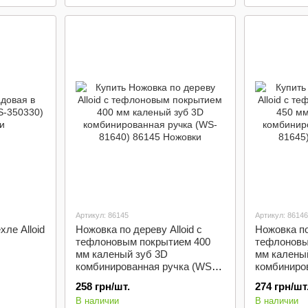
Артикул: 86145
Артикул: 86146
ле Alloid
Ножовка по дереву Alloid с
Ножовка по
тефлоновым покрытием 400
тефлоновы
мм каленый зуб 3D
мм калены
комбинированная ручка (WS-
комбиниро
81640)
81645)
258 грн/шт.
274 грн/шт
В наличии
В наличии