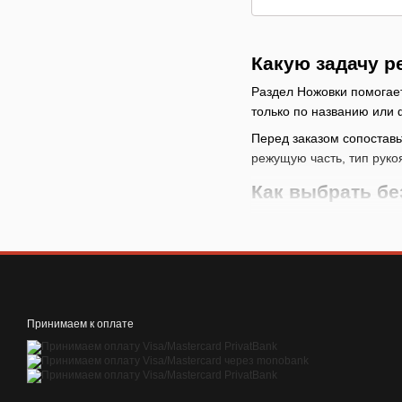
Какую задачу р
Раздел Ножовки помогает
только по названию или 
Перед заказом сопоставь
режущую часть, тип руко
Как выбрать б
начните с задачи
: в
смотрите рабочие 
позиция может отлич
учитывайте расход
и назначение расход
Принимаем к оплате
не выбирайте набор
Типичные проб