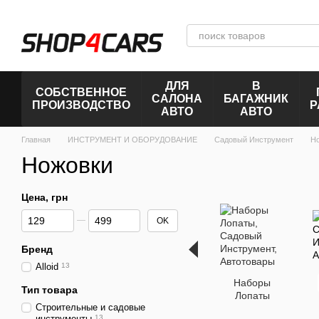
Перейти к основному контенту
ДЛЯ
В
СОБСТВЕННОЕ
САЛОНА
БАГАЖНИК
ПРОИЗВОДСТВО
Р
АВТО
АВТО
Главная
ИНСТРУМЕНТ И ОБОРУДОВАНИЕ
Садовый Инструмент
Н
Ножовки
Цена, грн
От Цена, грн
До Цена, грн
OK
Бренд
Alloid
13
Наборы
Тип товара
Лопаты
Строительные и садовые
инструменты
13