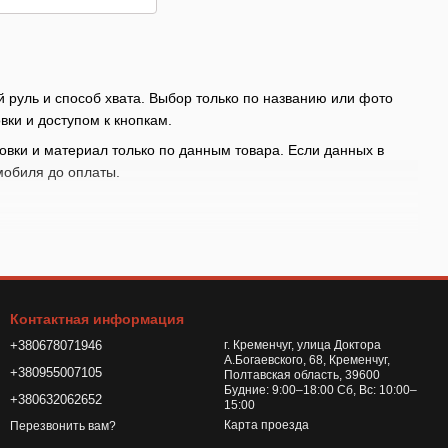
й руль и способ хвата. Выбор только по названию или фото
ки и доступом к кнопкам.
новки и материал только по данным товара. Если данных в
мобиля до оплаты.
Контактная информация
+380678071946
г. Кременчуг, улица Доктора
А.Богаевского, 68, Кременчуг,
+380955007105
Полтавская область, 39600
Будние: 9:00–18:00 Сб, Вс: 10:00–
+380632062652
лючается к питанию, сверяйте параметры с карточкой и не
15:00
Карта проезда
Перезвонить вам?