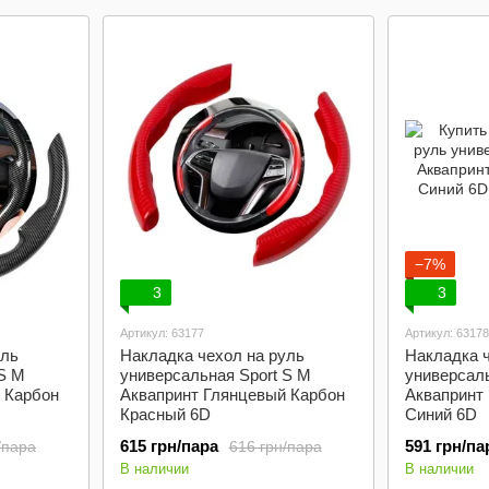
−7%
3
3
Артикул: 63177
Артикул: 63178
уль
Накладка чехол на руль
Накладка ч
 S M
универсальная Sport S M
универсаль
 Карбон
Аквапринт Глянцевый Карбон
Аквапринт
Красный 6D
Синий 6D
615 грн/пара
591 грн/па
/пара
616 грн/пара
В наличии
В наличии