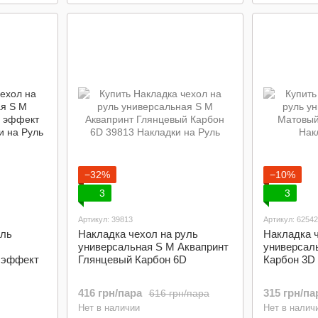
−32%
−10%
3
3
Артикул: 39813
Артикул: 62542
уль
Накладка чехол на руль
Накладка ч
универсальная S M Аквапринт
универсал
 эффект
Глянцевый Карбон 6D
Карбон 3D
416 грн/пара
315 грн/па
616 грн/пара
Нет в наличии
Нет в налич