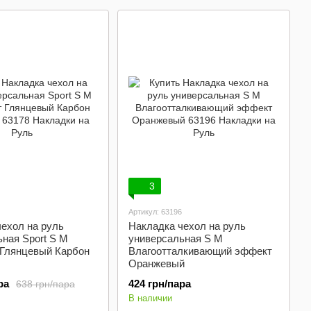
3
Артикул: 63196
ехол на руль
Накладка чехол на руль
ная Sport S M
универсальная S M
 Глянцевый Карбон
Влагоотталкивающий эффект
Оранжевый
ра
424 грн/пара
638 грн/пара
В наличии