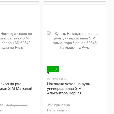
3
Артикул: 62543
ехол на руль
Накладка чехол на руль
ьная S M Матовый
универсальная S M
Алькантара Черная
ра
392 грн/пара
349 грн/пара
ии
Нет в наличии