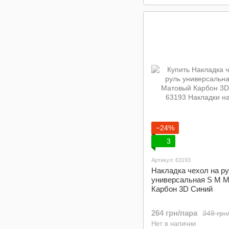
−24%
3
Артикул: 63193
Накладка чехол на р
универсальная S M 
Карбон 3D Синий
264 грн/пара
349 грн
Нет в наличии