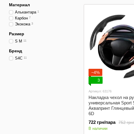
Материал
Алькантара
1
Карбон
7
Экокожа
3
Размер
S M
11
Бренд
S4C
11
−4%
3
Артикул: 63176
Накладка чехол на р
универсальная Sport
Аквапринт Глянцевый
6D
722 грн/пара
752 грн
В наличии