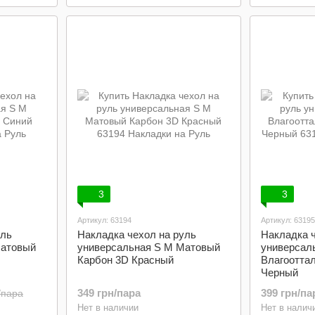
3
3
Артикул: 63194
Артикул: 63195
уль
Накладка чехол на руль
Накладка ч
Матовый
универсальная S M Матовый
универсал
Карбон 3D Красный
Влагоотта
Черный
349 грн/пара
399 грн/па
/пара
Нет в наличии
Нет в налич