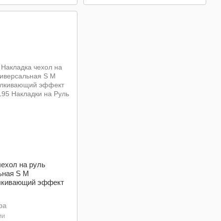
ехол на руль
ьная S M
лкивающий эффект
ра
ии