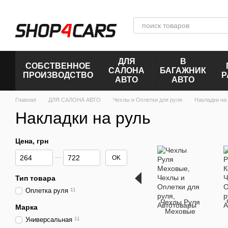
Перейти к основному контенту
ДЛЯ
В
СОБСТВЕННОЕ
САЛОНА
БАГАЖНИК
ПРОИЗВОДСТВО
Р
АВТО
АВТО
Главная
ДЛЯ САЛОНА АВТО
Чехлы и Оплетки для руля
Накладки на
Накладки на руль
Цена, грн
От Цена, грн
До Цена, грн
OK
Тип товара
Оплетка руля
11
Чехлы Руля
Марка
Меховые
Универсальная
11