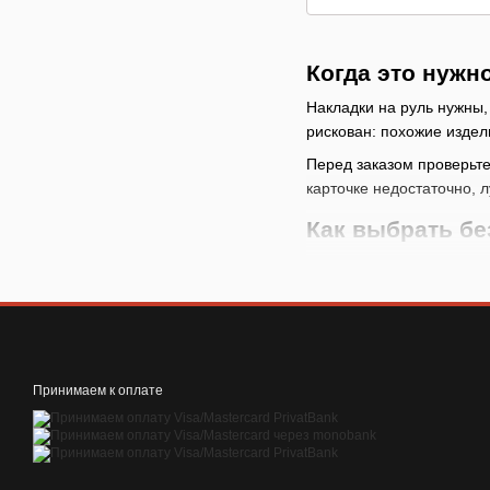
Когда это нужн
Накладки на руль нужны,
рискован: похожие издел
Перед заказом проверьте
карточке недостаточно, 
Как выбрать б
измерьте диаметр ру
сравните форму руля
уточните тип установ
после примерки пров
Принимаем к оплате
Как правильно 
Перед использованием пр
оставляйте устройство р