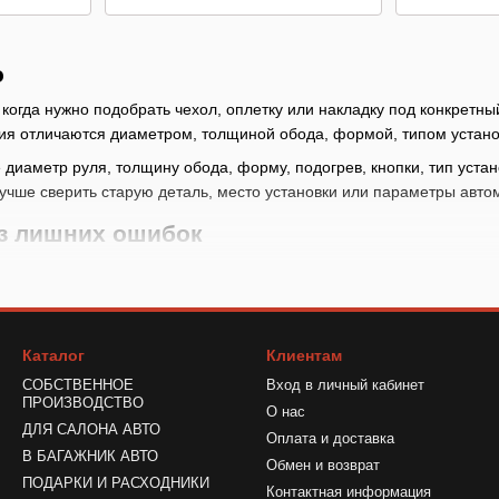
о
 когда нужно подобрать чехол, оплетку или накладку под конкретны
ия отличаются диаметром, толщиной обода, формой, типом установ
 диаметр руля, толщину обода, форму, подогрев, кнопки, тип уста
лучше сверить старую деталь, место установки или параметры авто
ез лишних ошибок
ля и оцените толщину обода
, наличие подогрева и кнопок
ки: чехол, оплетка, шнуровка, накладка или ручка-ассистент
Каталог
Клиентам
ерьте, что аксессуар не мешает управлению и обзору приборов
СОБСТВЕННОЕ
Вход в личный кабинет
ПРОИЗВОДСТВО
использовать или установить?
О нас
ДЛЯ САЛОНА АВТО
Оплата и доставка
имеряйте аксессуар без окончательной фиксации. Если товар подк
В БАГАЖНИК АВТО
Обмен и возврат
аботать без присмотра.
ПОДАРКИ И РАСХОДНИКИ
Контактная информация