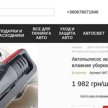
+380678071946
ВСЕ ДЛЯ
УХОД И
ПОДАРКИ И
ТЮНИНГА
ЗАЩИТА
АВТОСВЕТ
АСХОДНИКИ
АВТО
АВТО
Главная
ДЛЯ САЛОНА А
Автопылесос акумуляторний 
Автопылесос ак
влажная уборка
В наличии
Артикул: 667
1 982 грн/ш
Войти
для отображе
%