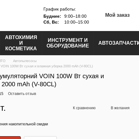
График работы:
Мой заказ
Будние:
9:00–18:00
Сб, Вс:
10:00–15:00
АВТОХИМИЯ
ИНСТРУМЕНТ И
И
АВТОЗАПЧАСТ
ОБОРУДОВАНИЕ
КОСМЕТИКА
ВТО
Автопылесосы
VOIN 100W Вт сухая и влажная уборка 2000 mAh (V-80CL)
умуляторний VOIN 100W Вт сухая и
 2000 mAh (V-80CL)
15
Оставить отзыв
т.
К сравнению
В желания
ния накопительной скидки