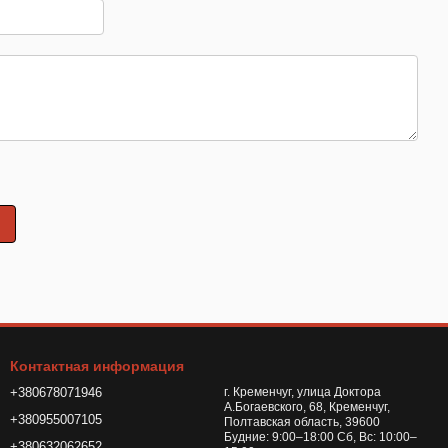
ь
Контактная информация
+380678071946
г. Кременчуг, улица Доктора
А.Богаевского, 68, Кременчуг,
+380955007105
Полтавская область, 39600
Будние: 9:00–18:00 Сб, Вс: 10:00–
+380632062652