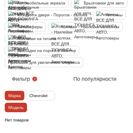
Автомобильные зеркала
Брызговики для авто
Молдинги двери - Порогов - салона
Антенны
Автобаферы
Колпаки - Наклейки на колпак
Колпачки на титаны
Накладки на пороги и бампер
Проставки для увеличения клиренса
Фильтр
По популярности
2
Марка
Chevrolet
Модель
Нет товаров