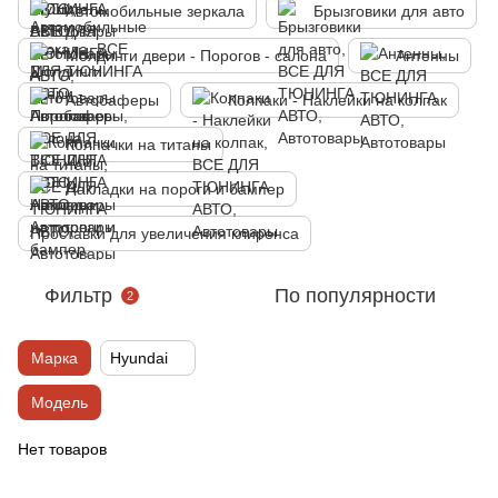
Автомобильные зеркала
Брызговики для авто
Молдинги двери - Порогов - салона
Антенны
Автобаферы
Колпаки - Наклейки на колпак
Колпачки на титаны
Накладки на пороги и бампер
Проставки для увеличения клиренса
Фильтр
По популярности
2
Марка
Hyundai
Модель
Нет товаров