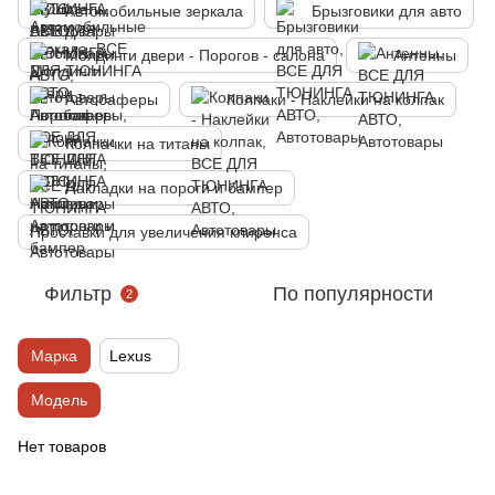
Автомобильные зеркала
Брызговики для авто
Молдинги двери - Порогов - салона
Антенны
Автобаферы
Колпаки - Наклейки на колпак
Колпачки на титаны
Накладки на пороги и бампер
Проставки для увеличения клиренса
Фильтр
По популярности
2
Марка
Lexus
Модель
Нет товаров