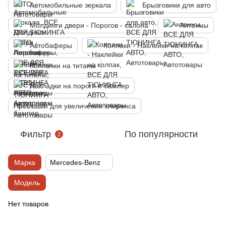
Автомобильные зеркала
Брызговики для авто
Молдинги двери - Порогов - салона
Антенны
Автобаферы
Колпаки - Наклейки на колпак
Колпачки на титаны
Накладки на пороги и бампер
Проставки для увеличения клиренса
Фильтр
По популярности
2
Марка
Mercedes-Benz
Модель
Нет товаров