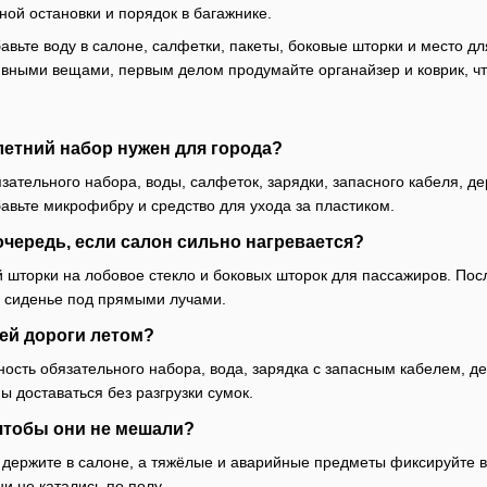
ной остановки и порядок в багажнике.
бавьте воду в салоне, салфетки, пакеты, боковые шторки и место д
вными вещами, первым делом продумайте органайзер и коврик, ч
етний набор нужен для города?
язательного набора, воды, салфеток, зарядки, запасного кабеля, 
бавьте микрофибру и средство для ухода за пластиком.
очередь, если салон сильно нагревается?
 шторки на лобовое стекло и боковых шторок для пассажиров. Посл
и сиденье под прямыми лучами.
ей дороги летом?
ность обязательного набора, вода, зарядка с запасным кабелем, д
ы доставаться без разгрузки сумок.
 чтобы они не мешали?
держите в салоне, а тяжёлые и аварийные предметы фиксируйте в 
ни не катались по полу.