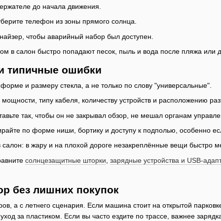
ержателе до начала движения.
уберите телефон из зоны прямого солнца.
найзер, чтобы аварийный набор был доступен.
том в салон быстро попадают песок, пыль и вода после пляжа или 
и типичные ошибки
форме и размеру стекла, а не только по слову "универсальные".
 мощности, типу кабеля, количеству устройств и расположению раз
авьте так, чтобы он не закрывал обзор, не мешал органам управле
ирайте по форме ниши, бортику и доступу к подполью, особенно есл
в салон: в жару и на плохой дороге незакреплённые вещи быстро м
равните
солнцезащитные шторки
,
зарядные устройства и USB-адап
ор без лишних покупок
ров, а с летнего сценария. Если машина стоит на открытой парковк
ход за пластиком. Если вы часто ездите по трассе, важнее зарядка