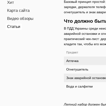
Базовый принцип простой:
Хит
зарядки, держателя телефо
Карта сайта
огнетушитель и знак авари
Видео обзоры
Что должно быть
Статьи
В ПДД Украины среди неис
аварийной остановки и ог
практический чек-лист: де
кладите так, чтобы его мо
Предмет
Аптечка
Огнетушитель
Знак аварийной остановк
Вода и салфетки
Летний набор должен быт