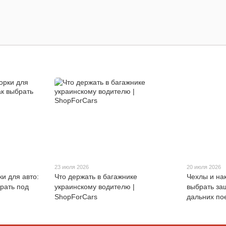
23 июля 2026
20 июля 2026
и для авто:
Что держать в багажнике
Чехлы и нак
брать под
украинскому водителю |
выбрать за
ShopForCars
дальних по