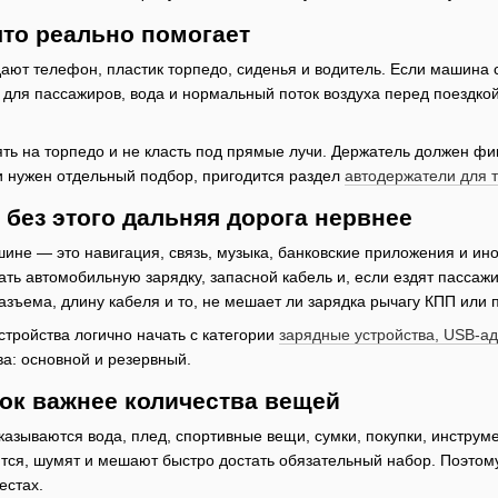
что реально помогает
ают телефон, пластик торпедо, сиденья и водитель. Если машина 
и для пассажиров, вода и нормальный поток воздуха перед поездк
ть на торпедо и не класть под прямые лучи. Держатель должен фик
и нужен отдельный подбор, пригодится раздел
автодержатели для т
: без этого дальняя дорога нервнее
ине — это навигация, связь, музыка, банковские приложения и ино
ать автомобильную зарядку, запасной кабель и, если ездят пассаж
азъема, длину кабеля и то, не мешает ли зарядка рычагу КПП или 
стройства логично начать с категории
зарядные устройства, USB-ад
ва: основной и резервный.
ок важнее количества вещей
казываются вода, плед, спортивные вещи, сумки, покупки, инструме
тся, шумят и мешают быстро достать обязательный набор. Поэтому 
естах.