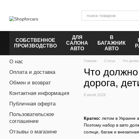
Перейти к основному контенту
ДЛЯ
В
СОБСТВЕННОЕ
САЛОНА
БАГАЖНИК
ПРОИЗВОДСТВО
Р
АВТО
АВТО
О нас
Главная
Статьи
Что должн
Что должно 
Оплата и доставка
дорога, де
Обмен и возврат
Контактная информация
8 июля 2026
Публичная оферта
Пользовательское
Кратко:
летом в Украине 
соглашение
Поэтому набор в авто дол
Отзывы о магазине
солнце, багаж и внезапная