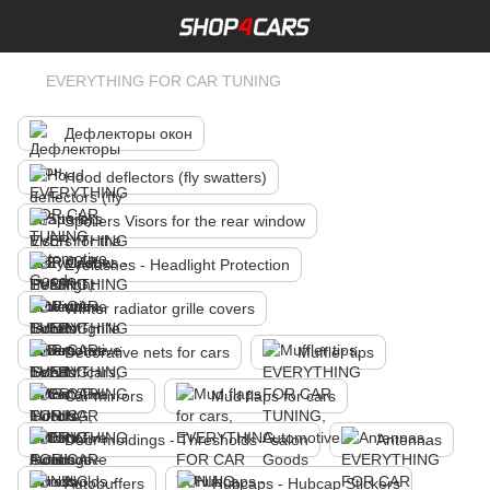
EVERYTHING FOR CAR TUNING
Дефлекторы окон
Hood deflectors (fly swatters)
Spoilers Visors for the rear window
Eyelashes - Headlight Protection
Winter radiator grille covers
Decorative nets for cars
Muffler tips
Car mirrors
Mud flaps for cars
Door moldings - Thresholds - salon
Antennas
Autobuffers
Hubcaps - Hubcap Stickers