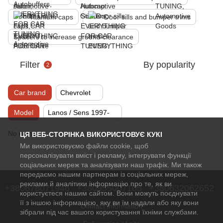
Titanium caps
Door sills and bumper trims
Spacers to increase ground clearance
Filter
By popularity
2
Car brand
Chevrolet
Model
Lanos / Sens 1997-
No items
ЦЯ ВЕБ-СТОРІНКА ВИКОРИСТОВУЄ КУКІ
Ми використовуємо файли cookie, щоб
персоналізувати вміст і рекламу, інтегрувати функції
соціальних мереж та аналізувати наш трафік. Ми також
передаємо нашим партнерам із соціальних мереж,
реклами й аналітики інформацію про те, як ви
+380678071946
+380955007105
+380632062652
користуєтеся нашим сайтом. Вони можуть поєднувати
її з іншою інформацією, яку ви їм надали або яку вони
Contact information
зібрали під час вашого користування їхніми службами.