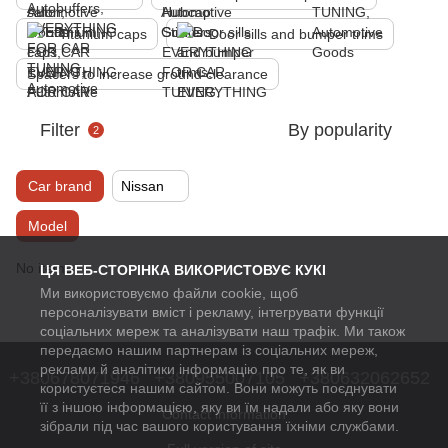
Titanium caps
Door sills and bumper trims
Spacers to increase ground clearance
Filter
By popularity
2
Car brand
Nissan
Model
No items
ЦЯ ВЕБ-СТОРІНКА ВИКОРИСТОВУЄ КУКІ
Ми використовуємо файли cookie, щоб
персоналізувати вміст і рекламу, інтегрувати функції
соціальних мереж та аналізувати наш трафік. Ми також
передаємо нашим партнерам із соціальних мереж,
реклами й аналітики інформацію про те, як ви
+380678071946
+380955007105
+380632062652
користуєтеся нашим сайтом. Вони можуть поєднувати
її з іншою інформацією, яку ви їм надали або яку вони
Contact information
зібрали під час вашого користування їхніми службами.