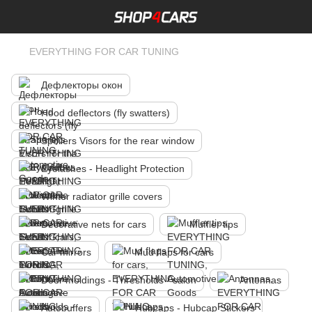
EVERYTHING FOR CAR TUNING
Дефлекторы окон
Hood deflectors (fly swatters)
Spoilers Visors for the rear window
Eyelashes - Headlight Protection
Winter radiator grille covers
Decorative nets for cars
Muffler tips
Car mirrors
Mud flaps for cars
Door moldings - Thresholds - salon
Antennas
Autobuffers
Hubcaps - Hubcap Stickers